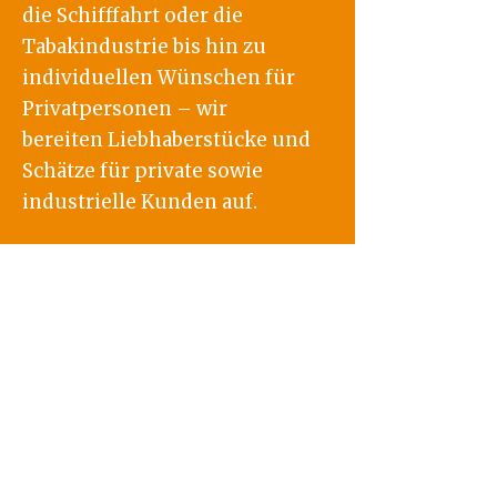
die
Schifffahrt oder die
Tabakindustrie bis hin zu
individuellen Wünschen für
Privatpersonen – w
ir
bereiten Liebhaberstücke und
Schätze für private sowie
industrielle Kunden auf.
Wir pulverbeschichten
Aluminium, Stahl, verzinkten
Stahl und auf Anfrage auch
besondere Metalle.
Teilen Sie
uns Ihre Wünsche und
Vorstellungen mit und Sie
erhalten eine qualifizierte
technische Beratung sowie