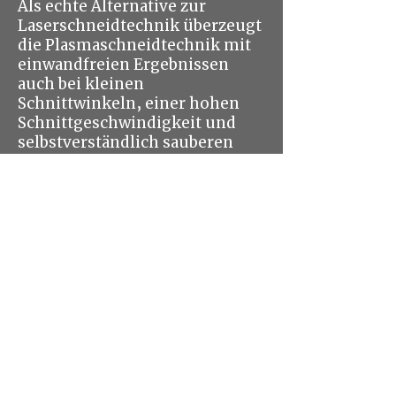
Als echte Alternative zur
Laserschneidtechnik überzeugt
die
Plasmaschneidtechnik mit
einwandfreien Ergebnissen
auch bei kleinen
Schnittwinkeln, einer hohen
Schnittgeschwindigkeit und
selbstverständlich sauberen
Schnittkanten.Darüber hinaus
ist Plasmaschneiden im
Vergleich zum
Wasserstrahlschneiden
deutlich günstiger.
Alle gewünschten Konturen
werden von uns CAD-
programmiert und mit
höchster Präzision
CNC-gesteuert geschnitten.